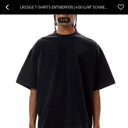
LÄSSIGE T-SHIRTS ENTWERFEN | 400 G/M² SCHWERE BAUMWOLLE, ÜBERGROSSE STREETWEAR-T-SHIRTS FÜR HERREN
1
/
5