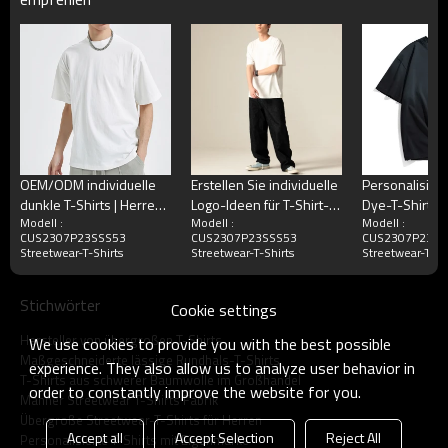
OEM/ODM individuelle
Erstellen Sie individuelle
Personalisier
dunkle T-Shirts | Herren-
Logo-Ideen für T-Shirt-
Dye-T-Shirts 
Modell :
Modell :
Modell :
T-Shirts mit Distressed-
Designs | 190GSM
T-Shirt mit Far
CUS2307P23SSS53
CUS2307P23SSS53
CUS2307P23SS
Saum | T-Shirts aus
Übergröße Streetwear
240 g/m²
Streetwear-T-Shirts
Streetwear-T-Shirts
Streetwear-T-Sh
gewaschener
Blank T-Shirts
Baumwolle mit
Stichwörter
einfarbigem Muster (250
Cookie settings
g/m²).
Hersteller von übergroßen T-Shirts
We use cookies to provide you with the best possible
Maßgeschneiderte lässige Rundhals-T-Shirts
experience. They also allow us to analyze user behavior in
T-Shirts aus schwerer Baumwolle im Großhandel
order to constantly improve the website for you.
Männer Streetwear T-Shirts Fabrik
Übergroße Streetwear-T-Shirts für Herren
Accept all
Accept Selection
Reject All
Personalisierte T-Shirts mit Eigenmarke