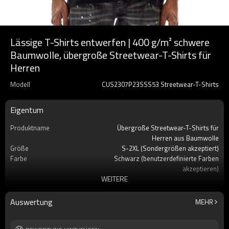
Lässige T-Shirts entwerfen | 400 g/m² schwere
Baumwolle, übergroße Streetwear-T-Shirts für
Herren
Modell
CUS2307P23SSS53 Streetwear-T-Shirts
Eigentum
Produktname
Übergroße Streetwear-T-Shirts für
Herren aus Baumwolle
Größe
S-2XL (Sondergrößen akzeptiert)
Farbe
Schwarz (benutzerdefinierte Farben
akzeptieren)
WEITERE
Material
100% Baumwolle
Fit
Übergroß
Etikett
Benutzerdefiniertes Etikett akzeptieren
Auswertung
MEHR
Marke
Berührt Dunkel
Jahreszeit
Sommer