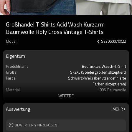
Großhandel T-Shirts Acid Wash Kurzarm
Baumwolle Holy Cross Vintage T-Shirts
Modell
RTS23050070X22
Eigentum
Produktname
Bedrucktes Wasch-T-Shirt
Größe
S-2XL (Sondergrößen akzeptiert)
Farbe
Schwarz/Weiß (benutzerdefinierte
Farben akzeptieren)
Material
100% Baumwolle
WEITERE
Handwerk
Säurewäsche
Etikett
Benutzerdefiniertes Etikett akzeptieren
Marke
Berührt Dunkel
Auswertung
MEHR
Jahreszeit
Sommer
Ärmel
Kurzarm
BEWERTUNG HINZUFÜGEN