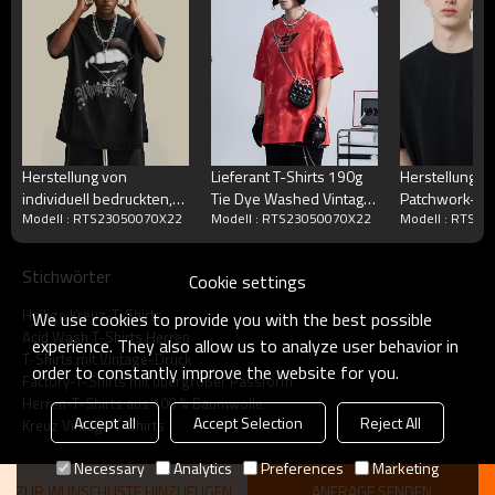
Herstellung von
Lieferant T-Shirts 190g
Herstellung v
individuell bedruckten,
Tie Dye Washed Vintage
Patchwork-T-S
Modell : RTS23050070X22
Modell : RTS23050070X22
Modell : RTS2
gewaschenen T-Shirts
Custom Cross T-Shirt T-
individuelles T
mit weißer Tinte und
Shirts mit Übergröße
Gurtnähten,
direkter Injektion aus
Kollisionsfarbe
Stichwörter
Cookie settings
gewaschener, dunkler
aus 100 % Ba
Baumwolle
Heilige Kreuz-T-Shirts
We use cookies to provide you with the best possible
Acid Wash T-Shirts Herren
experience. They also allow us to analyze user behavior in
T-Shirts mit Vintage-Druck
order to constantly improve the website for you.
Factory-T-Shirts mit übergroßer Passform
Herren-T-Shirts aus 100 % Baumwolle
Accept all
Accept Selection
Reject All
Kreuz Vintage T-Shirts
Necessary
Analytics
Preferences
Marketing
ZUR WUNSCHLISTE HINZUFÜGEN
ANFRAGE SENDEN