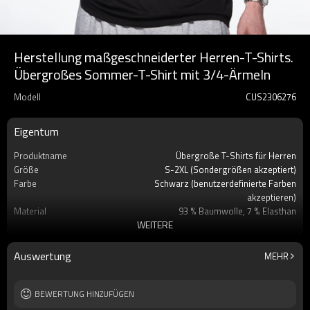
Herstellung maßgeschneiderter Herren-T-Shirts.
Übergroßes Sommer-T-Shirt mit 3/4-Ärmeln
Modell
CUS2306276
Eigentum
Produktname
Übergroße T-Shirts für Herren
Größe
S-2XL (Sondergrößen akzeptiert)
Farbe
Schwarz (benutzerdefinierte Farben
akzeptieren)
Material
93 % Baumwolle, 7 % Elasthan
WEITERE
Etikett
Benutzerdefiniertes Etikett akzeptieren
Marke
Berührt Dunkel
Jahreszeit
Sommer
Auswertung
MEHR
Ärmel
Kurzarm
Stoff
Odell
BEWERTUNG HINZUFÜGEN