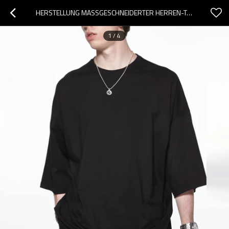
HERSTELLUNG MASSGESCHNEIDERTER HERREN-T-SHIRTS. ÜBERGROSSES SOMMER-T-SHIRT MIT 3/4-ÄRMELN
1
/
4