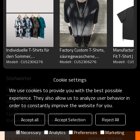
Individuelle T-Shirts für
Factory Custom T-Shirts,
Manufacture S
den Sommer,
säuregewaschene,
Fit T-Shirt | 
Modell : CUS2306276
Modell : CUS2306276
Modell : CUS2
unregelmäßige Batik-T-
übergroße, dunkle T-
Shirt mit vers
Shirts, übergroße
Shirts
Tasche | Einfa
Baumwoll-T-Shirts
Shirt aus 100 
Stichwörter
Cookie settings
für Herren
Übergroßes T-Shirt
We use cookies to provide you with the best possible
Herstellung von T-Shirts
experience. They also allow us to analyze user behavior in
Odell-T-Shirt
order to constantly improve the website for you.
Design-Baumwoll-T-Shirt
Factory Herren-Fitness-T-Shirt
Accept all
Accept Selection
Reject All
Maßgeschneidertes Herren-T-Shirt
Necessary
Analytics
Preferences
Marketing
ZUR WUNSCHLISTE HINZUFÜGEN
ANFRAGE SENDEN