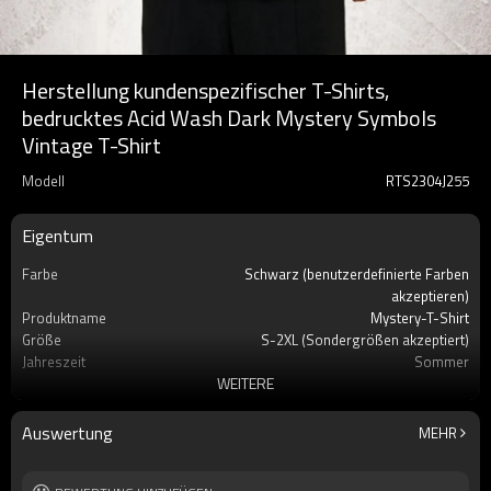
Herstellung kundenspezifischer T-Shirts,
bedrucktes Acid Wash Dark Mystery Symbols
Vintage T-Shirt
Modell
RTS2304J255
Eigentum
Farbe
Schwarz (benutzerdefinierte Farben
akzeptieren)
Produktname
Mystery-T-Shirt
Größe
S-2XL (Sondergrößen akzeptiert)
Jahreszeit
Sommer
WEITERE
Etikett
Benutzerdefiniertes Etikett akzeptieren
Marke
Berührt Dunkel
Produktname
Mystery Symbols Vintage T-Shirt
Auswertung
MEHR