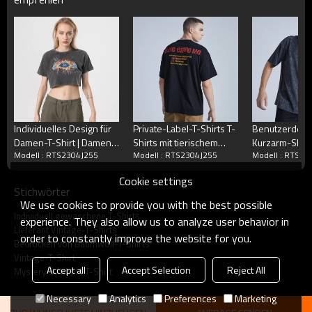
Individuelles Design für
Private-Label-T-Shirts T-
Benutzerdefin
Damen-T-Shirt | Damen
Shirts mit tierischem
Kurzarm-Skele
Modell : RTS2304J255
Modell : RTS2304J255
Modell : RTS23
230GSM Baumwolle
Baumwolldruck für
Gewaschene T-
Crop Top | T-Shirt mit Acid
Herren
dunklem Siebd
Cookie settings
Wash Mystery Symbols-
Herren
Stichwörter
Druck
We use cookies to provide you with the best possible
Individuell gewaschene T-Shirts
experience. They also allow us to analyze user behavior in
Lieferant Vintage-T-Shirts
order to constantly improve the website for you.
Bedrucken von Baumwoll-T-Shirts
Vintage-T-Shirt
Accept all
Accept Selection
Reject All
Mystery Symbols T-Shirt
Necessary
Analytics
Preferences
Marketing