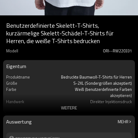
Benutzerdefinierte Skelett-T-Shirts,
kurzärmelige Skelett-Schädel-T-Shirts für
Herren, die weiße T-Shirts bedrucken
Modell
ORI--RW220331
Eigentum
Produktname
Bedruckte Baumwoll-T-Shirts für Herren
Größe
S-2XL (Sondergrößen akzeptiert)
Farbe
Weiß (benutzerdefinierte Farben
akzeptieren)
Handwerk
Direkter Injektionsdruck
WEITERE
Etikett
Benutzerdefiniertes Etikett akzeptieren
Jahreszeit
Sommer
Material
100% Baumwolle
Auswertung
MEHR
Marke
Berührt Dunkel
Ärmel
Kurzarm