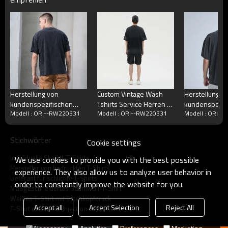
Herstellung von
Custom Vintage Wash
Herstellung
kundenspezifischen
Tshirts Service Herren T-
kundenspezif
Modell : ORI--RW220331
Modell : ORI--RW220331
Modell : ORI-
Totenkopf-T-Shirts, die
Shirt Acid Wash
Skelett-Grafik
schwarze Herren-
Übergröße Skelett-T-
Dunkle T-Shirt
Sommer-T-Shirts
Shirt aus 100 %
verschneitem 
Stichwörter
Cookie settings
waschen
Baumwolle
Grafikdruck
Individuelle Skelett-T-Shirts
We use cookies to provide you with the best possible
Hersteller von bedruckten T-Shirts
experience. They also allow us to analyze user behavior in
Lieferant für schlichte T-Shirts
order to constantly improve the website for you.
Maßgeschneidertes Baumwoll-T-Shirt
Weißes T-Shirt mit Totenkopfdruck
Accept all
Accept Selection
Reject All
T-Shirt mit Direct-Injection-Print