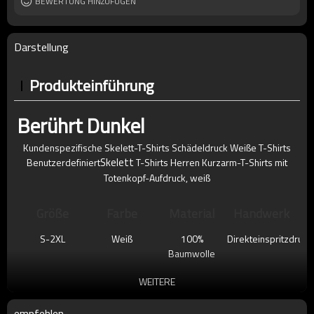
BEWERTUNG HINZUFÜGEN
Darstellung
Produkteinführung
Berührt Dunkel
Kundenspezifische Skelett-T-Shirts Schädeldruck Weiße T-Shirts
Skelett
Benutzerdefiniert
T-Shirts Herren Kurzarm-T-Shirts mit
Totenkopf-Aufdruck, weiß
Größe
Farbe
Material
Handwerk
S-2XL
Weiß
100%
Direkteinspritzdruck
Baumwolle
WEITERE
empfehlen