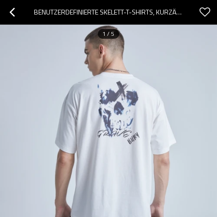
BENUTZERDEFINIERTE SKELETT-T-SHIRTS, KURZÄRMELIGE SKELETT-SCHÄDEL-T-SHIRTS FÜR HERREN, DIE WEISSE T-SHIRTS BEDRUCKEN
1
/
5