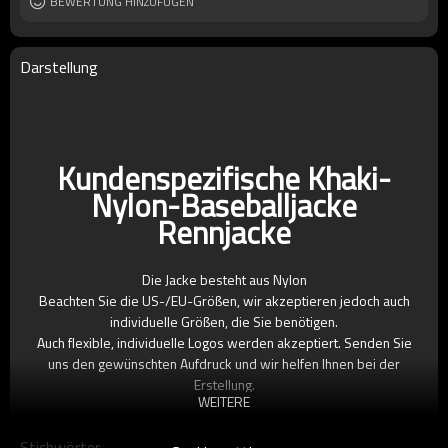
BEWERTUNG HINZUFÜGEN
Darstellung
Kundenspezifische Khaki-
Nylon-Baseballjacke
Rennjacke
Die Jacke besteht aus Nylon
Beachten Sie die US-/EU-Größen, wir akzeptieren jedoch auch
individuelle Größen, die Sie benötigen.
Auch flexible, individuelle Logos werden akzeptiert. Senden Sie
uns den gewünschten Aufdruck und wir helfen Ihnen bei der
Erstellung.
WEITERE
Mit ihrem klassischen Design und ihrem lässigen und vielseitigen
Stil ist die Baseballjacke schon lange der Liebling der Modewelt.
Stichwörter
Ob für einen lässigen Ausflug oder einen formellen Anlass, sie