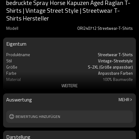
bedruckte Spray Horse Kapuzen Aged Raglan T-
Shirts | Vintage Street Style | Streetwear T-
Shirts Hersteller
Modell
ORI240712 Streetwear-T-Shirts
Eigentum
Produktname
Streetwear T-Shirts
Stil
Vintage-Streetstyle
Größe
S-2XL (Größe anpassbar)
Farbe
Anpassbare Farben
Material
100% Baumwolle
WEITERE
Gramm
230GSM
Handwerk
Sonnengetrocknet und Siebdruck
Auswertung
MEHR
BEWERTUNG HINZUFÜGEN
Darstellung