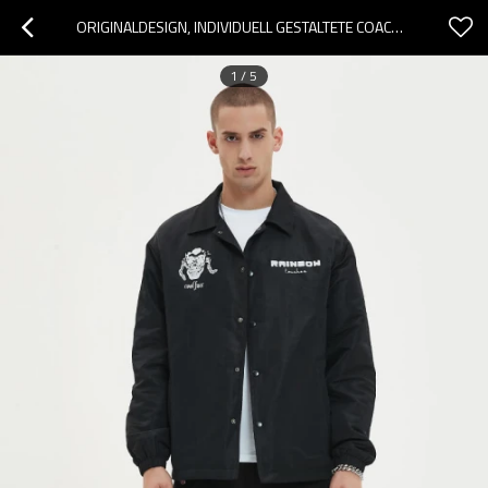
ORIGINALDESIGN, INDIVIDUELL GESTALTETE COACH-JACKE MIT TOTENKOPF-PRINT | 100 % POLYESTER | STREETSTYLE | HERSTELLER INDIVIDUELL GESTALTETER JACKEN
1
/
5