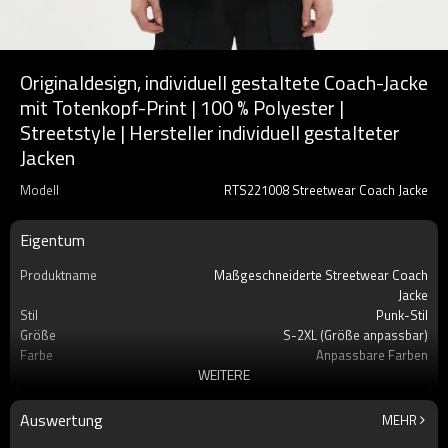
Originaldesign, individuell gestaltete Coach-Jacke
mit Totenkopf-Print | 100 % Polyester |
Streetstyle | Hersteller individuell gestalteter
Jacken
Modell
RTS221008 Streetwear Coach Jacke
Eigentum
Produktname
Maßgeschneiderte Streetwear Coach
Jacke
Stil
Punk-Stil
Größe
S-2XL (Größe anpassbar)
Farbe
Anpassbare Farben
WEITERE
Material
100% Polyester
Handwerk
Tintendruck, Cotton Sandwich
Auswertung
MEHR