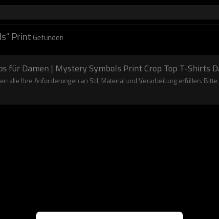
s“ Print
Gefunden
ps für Damen | Mystery Symbols Print Crop Top T-Shirts
en alle Ihre Anforderungen an Stil, Material und Verarbeitung erfüllen. Bitte