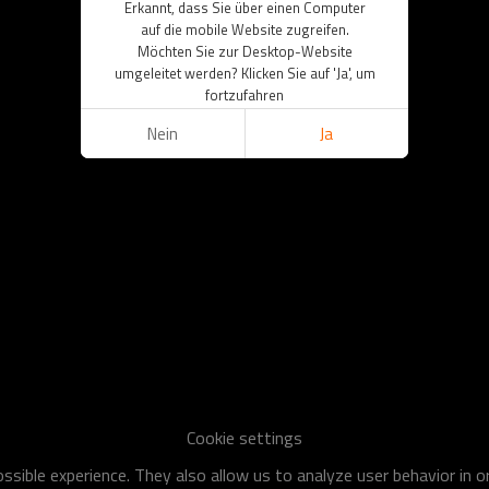
Erkannt, dass Sie über einen Computer
auf die mobile Website zugreifen.
Möchten Sie zur Desktop-Website
umgeleitet werden? Klicken Sie auf 'Ja', um
fortzufahren
Nein
Ja
Cookie settings
sible experience. They also allow us to analyze user behavior in 