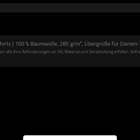
Shirts | 100 % Baumwolle, 285 g/m², Übergröße für Damen-
en alle Ihre Anforderungen an Stil, Material und Verarbeitung erfüllen. Anfr