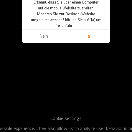
Erkannt, dass Sie über einen Computer
auf die mobile Website zugreifen.
Möchten Sie zur Desktop-Website
umgeleitet werden? Klicken Sie auf 'Ja', um
fortzufahren
Nein
Ja
Cookie settings
sible experience. They also allow us to analyze user behavior in 