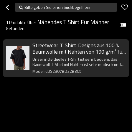
Bitte geben Sie einen Suchbegriff ein
Nähendes T Shirt Für Männer
1
Produkte Über
Gefunden
Streetwear-T-Shirt-Designs aus 100 %
Baumwolle mit Nähten von 190 g/m² für
Herren
Unser individuelles T-Shirt ist sehr bequem, das
Baumwoll-T-Shirt mit Nähten ist sehr modisch und
bei jungen Leuten beliebt.
Modell:CUS2307BD22B305