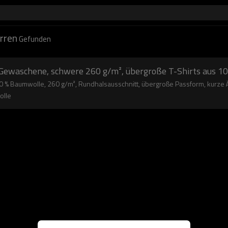
erren
Gefunden
 Gewaschene, schwere 260 g/m², übergroße T-Shirts aus 
0 % Baumwolle, 260 g/m², Rundhalsausschnitt, übergroße Passform, kurze
olle