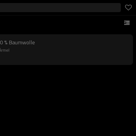
100 % Baumwolle
 Ärmel