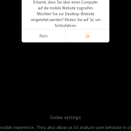
Erkannt, dass Sie über einen Computer
auf die mobile Website zugreifen.
Möchten Sie zur Desktop-Website
umgeleitet werden? Klicken Sie auf 'Ja', um
fortzufahren
Nein
Ja
Cookie settings
sible experience. They also allow us to analyze user behavior in 