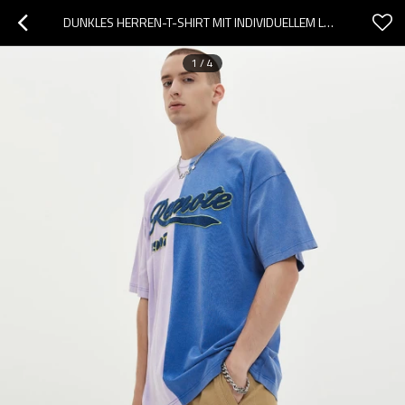
DUNKLES HERREN-T-SHIRT MIT INDIVIDUELLEM LOGO, GEWASCHEN, 100 % BAUMWOLLE, HANDTUCH-STICKEREI, FARBBLOCK-KONTRAST-T-SHIRT
1
/
4