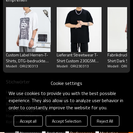
Custom Label Herren-T-
Lieferant Streetwear T-
Fabrikdruck B
Shirts, DTG-bedruckte
Shirt Custom 230GSM
Shirt Dark Su
Modell : ORI230313
Modell : ORI230313
Modell : ORI23
modische Herren-T-
100 % Baumwolle
Herren Kurzar
Shirts
Übergroße Passform
mit Rissen
Unisex
Stichwörter
Cookie settings
Herren-T-Shirt mit individuellem Logo
We use cookies to provide you with the best possible
Herstellung von Acid-Wash-T-Shirts
experience. They also allow us to analyze user behavior in
Bedrucken von T-Shirts aus 100 % Baumwolle
order to constantly improve the website for you.
Lieferant Vintage-T-Shirts
Handtuch-Stickerei-T-Shirt
Accept all
Accept Selection
Reject All
Kontrast-T-Shirt