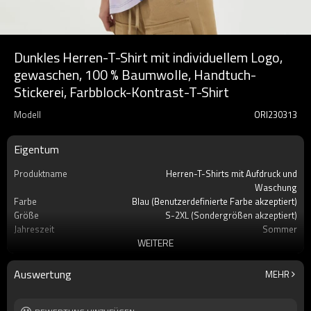
Dunkles Herren-T-Shirt mit individuellem Logo,
gewaschen, 100 % Baumwolle, Handtuch-
Stickerei, Farbblock-Kontrast-T-Shirt
Modell
ORI230313
Eigentum
Produktname
Herren-T-Shirts mit Aufdruck und
Waschung
Farbe
Blau (Benutzerdefinierte Farbe akzeptiert)
Größe
S-2XL (Sondergrößen akzeptiert)
Jahreszeit
Sommer
WEITERE
Etikett
Benutzerdefiniertes Etikett akzeptiert
Marke
Berührt Dunkel
Auswertung
MEHR