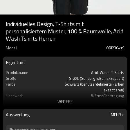
Individuelles Design, T-Shirts mit
personalisiertem Muster, 100 % Baumwolle, Acid
Wash Tshrits Herren
Modell
ORI230419
Eigentum
Produktname
Acid-Wash-T-Shirts
Größe
S-2XL (Sondergrößen akzeptiert)
Farbe
Schwarz (benutzerdefinierte Farben
akzeptieren)
Handwerk
Wärmeübertragung
WEITERE
Etikett
Benutzerdefiniertes Etikett akzeptieren
Jahreszeit
Sommer
Material
100% Baumwolle
Auswertung
MEHR
Ärmel
Kurzarm
Marke
Berührt Dunkel