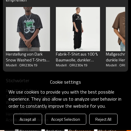
Herstellung von Dark
Fabrik-T-Shirt aus 100 %
Maßgeschneid
Snow Washed T-Shirts
Baumwolle, dunkler
dunkle Herren-
Modell : ORI230419
Modell : ORI230419
Modell : ORI23
mit weißer Tinte und
Strass-Sommerdruck,
T-Shirt aus 10
Direkteinspritzung aus
Herren-Kurzarm-T-
Baumwolle mi
Baumwolle in dunkler
Shirts
Direkteinsprit
Stichwörter
Cookie settings
Übergröße
Helle Schatte
Schmetterling
Acid-Wash-T-Shirts
We use cookies to provide you with the best possible
Entwurfs-T-Sh
T-Shirts aus 100 % Baumwolle
experience. They also allow us to analyze user behavior in
Wärmeübertragungs-T-Shirts
order to constantly improve the website for you.
T-Shirts mit individuellem Muster
Herren-T-Shirts
Accept all
Accept Selection
Reject All
Acid Wash Tshrits Herren