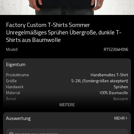
Factory Custom T-Shirts Sommer
Unregelmäßiges Sprühen Übergroße, dunkle T-
Shirts aus Baumwolle
Modell
RTS2304H056
Eigentum
Produktname
Handbemaltes T-Shirt
Größe
S-2XL (Sondergrößen akzeptiert)
Handwerk
Sprühen
Material
100% Baumwolle
Ärmel
Kurzarm
WEITERE
Jahreszeit
Sommer
Etikett
Benutzerdefiniertes Etikett akzeptieren
Marke
Berührt Dunkel
Auswertung
MEHR