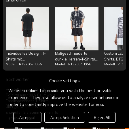
Individuelles Design, T-
Maßgeschneiderte
Custom Label 
Shirts mit
dunkle Herren-T-Shirts |
Shirts, DTG-b
Modell : RTS2304H056
Modell : RTS2304H056
Modell : RTS2
personalisiertem Muster,
Personalisierte T-Shirts
modische Her
100 % Baumwolle, Acid
mit Farbdruck und
Shirts
Wash Tshrits Herren
Stickerei aus 100 %
Stichwörter
Cookie settings
Baumwolle
Herstellung von T-Shirts
We use cookies to provide you with the best possible
T-Shirts aus 100 % Baumwolle
experience. They also allow us to analyze user behavior in
Fabrikspezifische T-Shirts
order to constantly improve the website for you.
Übergroße T-Shirts
Entwerfen Sie Sommer-T-Shirts
Accept all
Accept Selection
Reject All
Herren-T-Shirts